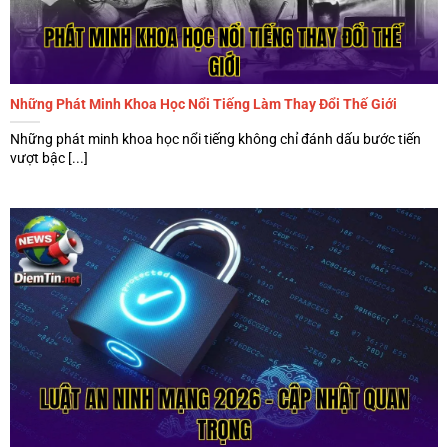
Không cần biến mình thành người lúc nào cũng dán
mắt vào màn hình, bạn vẫn có thể nắm bắt sự kiện nổi
bật nếu sở hữu phương pháp đọc phù hợp. Khi cập
nhật có chọn lọc, mỗi bản tin đi qua sẽ để lại giá trị rõ
ràng thay vì chỉ tạo cảm giác bận rộn tức thời. Đó mới
Những Phát Minh Khoa Học Nổi Tiếng Làm Thay Đổi Thế Giới
là cách biến thông tin mỗi ngày thành công cụ giúp
bạn sống chủ động, hiểu sâu và phản ứng thông minh
Những phát minh khoa học nổi tiếng không chỉ đánh dấu bước tiến
vượt bậc [...]
hơn.