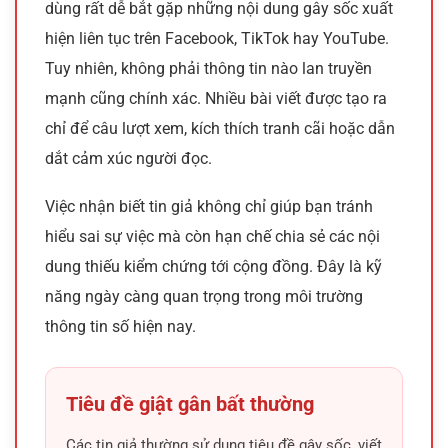
dùng rất dễ bắt gặp những nội dung gây sốc xuất
theo dõi. Cảm giác được chứng kiến hoặc cập nhật
hiện liên tục trên Facebook, TikTok hay YouTube.
gần thời điểm sự kiện xuất hiện tạo nên sự hứng thú
rất mạnh. Người đọc thường muốn biết sự việc bắt
Tuy nhiên, không phải thông tin nào lan truyền
đầu từ đâu, diễn biến thế nào và tác động đến cộng
mạnh cũng chính xác. Nhiều bài viết được tạo ra
đồng ra sao. Chính sự gần gũi về thời gian khiến loại
chỉ để câu lượt xem, kích thích tranh cãi hoặc dẫn
nội dung này luôn nổi bật hơn các bài viết mang tính
tham khảo lâu dài.
dắt cảm xúc người đọc.
Tâm lý muốn bắt kịp cộng đồng
Việc nhận biết tin giả không chỉ giúp bạn tránh
Một phần lớn sức hút của
tin nóng trong ngày
đến từ
hiểu sai sự việc mà còn hạn chế chia sẻ các nội
nhu cầu không bị tụt lại trong các cuộc trò chuyện xã
dung thiếu kiểm chứng tới cộng đồng. Đây là kỹ
hội
liên hệ
. Khi một chủ đề được nhắc đến liên tục trên
mạng, nhiều người sẽ chủ động tìm hiểu để biết
năng ngày càng quan trọng trong môi trường
chuyện gì đang diễn ra. Điều này giúp họ tự tin hơn khi
thông tin số hiện nay.
trao đổi với bạn bè, đồng nghiệp hoặc tham gia bàn
luận trên các nền tảng số. Nhu cầu kết nối ấy khiến
thói quen theo dõi bản tin mới ngày càng phổ biến.
Tiêu đề giật gân bất thường
Nội dung ngắn gọn dễ tiếp cận hơn
Các tin giả thường sử dụng tiêu đề gây sốc, viết