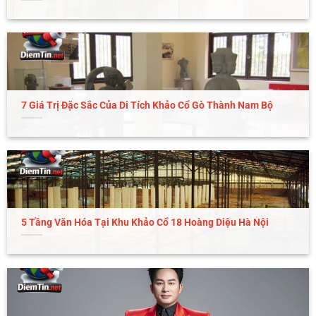
7 Giá Trị Đặc Sắc Của Di Tích Khảo Cổ Gò Thành Nam Bộ
Dòng chữ hot news trên nền bản đồ thế giới minh họa thói
quen cập nhật tin nhanh mỗi ngày
5 Tầng Văn Hóa Tại Khu Khảo Cổ 18 Hoàng Diệu Hà Nội
Chọn khung giờ cố định để đọc tin. Việc cập nhật
vào một vài mốc quen thuộc trong ngày giúp bạn
không bị kéo vào trạng thái kiểm tra liên tục. Cách
này cũng giữ cho tâm trí bớt phân tán và tạo cảm
giác chủ động hơn khi tiếp nhận thông tin.
Quét tiêu đề trước rồi mới chọn bài đáng đọc.