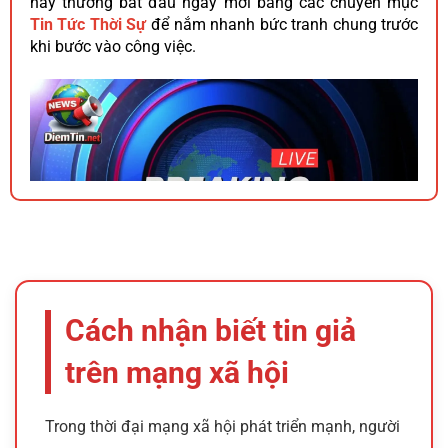
nay thường bắt đầu ngày mới bằng các chuyên mục
Tin Tức Thời Sự
để nắm nhanh bức tranh chung trước
khi bước vào công việc.
Đồ họa breaking news xanh đỏ thể hiện sức hút của tin
Cách nhận biết tin giả
nóng trong ngày
trên mạng xã hội
Tính thời sự tạo nên sức hút tin nóng trong ngày
Điểm hấp dẫn đầu tiên của
tin nóng trong ngày
mới
Trong thời đại mạng xã hội phát triển mạnh, người
nằm ở yếu tố xảy ra gần như ngay lúc người đọc đang