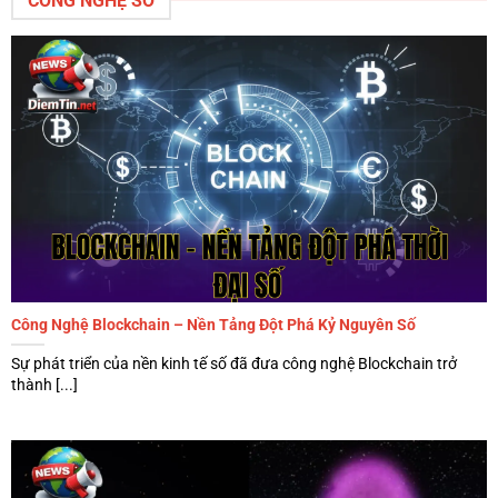
CÔNG NGHỆ SỐ
thế cá nhân
Khi biết tiếp cận hợp lý, việc theo dõi
tin nóng trong
ngày
không chỉ giúp bạn biết sự kiện nào đang nổi bật
mà còn hỗ trợ rất rõ cho đời sống thường ngày. Nhiều
người chọn theo dõi thêm mảng
Đời Sống – Giải Trí
để
vừa cập nhật xu hướng vừa giữ nhịp kết nối với các
mối quan tâm gần gũi trong cộng đồng. Người có thói
quen cập nhật tốt thường nhạy hơn với biến động xã
hội, biết chọn chủ đề phù hợp để trao đổi và thích nghi
nhanh hơn với thay đổi quanh mình. Trong học tập,
công việc hay giao tiếp, nền tảng thông tin vững luôn
mang lại ưu thế nhất định.
Công Nghệ Blockchain – Nền Tảng Đột Phá Kỷ Nguyên Số
Sự phát triển của nền kinh tế số đã đưa công nghệ Blockchain trở
thành [...]