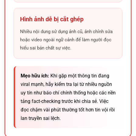
Hình ảnh dễ bị cắt ghép
Nhiều nội dung sử dụng ảnh cũ, ảnh chỉnh sửa
hoặc video ngoài ngữ cảnh để làm người đọc
hiểu sai bản chất sự việc.
Mẹo hữu ích:
Khi gặp một thông tin đang
viral mạnh, hãy kiểm tra lại từ nhiều nguồn
Thanh tiêu đề hot news minh họa việc lựa chọn nguồn tin
uy tín như báo chí chính thống hoặc các nền
uy tín
tảng fact-checking trước khi chia sẻ. Việc
đọc chậm vài phút thường tốt hơn tin vội rồi
Ưu tiên nơi có cách trình bày rõ ràng
lan truyền sai lệch.
Một chuyên mục
tin nóng trong ngày
tốt thường không
khiến người đọc phải đoán xem chuyện gì đang xảy ra.
Họ sắp xếp nội dung theo trình tự hợp lý, nêu rõ diễn