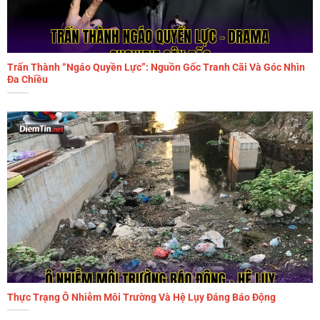
Trấn Thành “Ngáo Quyền Lực”: Nguồn Gốc Tranh Cãi Và Góc Nhìn
Đa Chiều
Thực Trạng Ô Nhiễm Môi Trường Và Hệ Lụy Đáng Báo Động