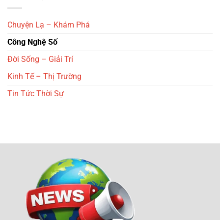
Lịch
Sắc
Sử
Của
Quốc
Di
Chuyện Lạ – Khám Phá
Gia
Tích
Hà
Khảo
Công Nghệ Số
Nội
Cổ
Gò
Đời Sống – Giải Trí
Thành
Nam
Bộ
Kinh Tế – Thị Trường
Tin Tức Thời Sự