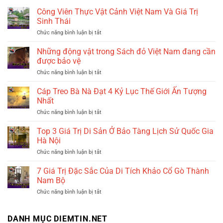
Công Viên Thực Vật Cảnh Việt Nam Và Giá Trị
Sinh Thái
Chức năng bình luận bị tắt
ở
Công
Viên
Những động vật trong Sách đỏ Việt Nam đang cần
Thực
được bảo vệ
Vật
Cảnh
Chức năng bình luận bị tắt
ở
Việt
Những
Nam
động
Cáp Treo Bà Nà Đạt 4 Kỷ Lục Thế Giới Ấn Tượng
Và
vật
Nhất
Giá
trong
Trị
Sách
Chức năng bình luận bị tắt
ở
Sinh
đỏ
Cáp
Thái
Việt
Treo
Top 3 Giá Trị Di Sản Ở Bảo Tàng Lịch Sử Quốc Gia
Nam
Bà
Hà Nội
đang
Nà
cần
Đạt
Chức năng bình luận bị tắt
ở
được
4
Top
bảo
Kỷ
3
7 Giá Trị Đặc Sắc Của Di Tích Khảo Cổ Gò Thành
vệ
Lục
Giá
Nam Bộ
Thế
Trị
Giới
Di
Chức năng bình luận bị tắt
ở
Ấn
Sản
7
Tượng
Ở
Giá
Nhất
Bảo
Trị
DANH MỤC DIEMTIN.NET
Tàng
Đặc