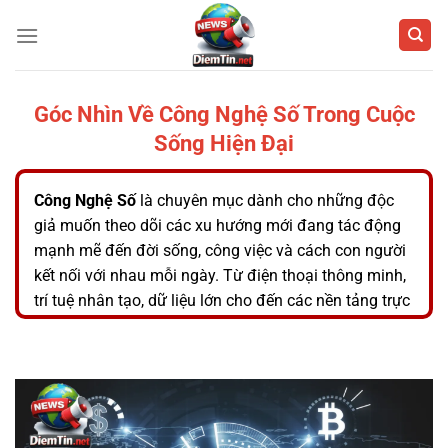
Bỏ
qua
nội
dung
Góc Nhìn Về Công Nghệ Số Trong Cuộc
Sống Hiện Đại
Công Nghệ Số
là chuyên mục dành cho những độc
giả muốn theo dõi các xu hướng mới đang tác động
mạnh mẽ đến đời sống, công việc và cách con người
kết nối với nhau mỗi ngày. Từ điện thoại thông minh,
trí tuệ nhân tạo, dữ liệu lớn cho đến các nền tảng trực
tuyến, mọi thay đổi đều đang góp phần định hình
một xã hội vận hành nhanh hơn, tiện lợi hơn và thông
minh hơn. Chính vì vậy, việc cập nhật kiến thức công
nghệ không còn là mối quan tâm riêng của giới
chuyên môn mà đã trở thành nhu cầu phổ biến ở